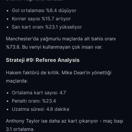
Gol ortalaması %8.4 düşüyor
Korner sayısı %15.7 artıyor
Sarı kart oranı %23.1 yükseliyor
Manchester'da yağmurlu maçlarda alt bahis oranı
%73.8. Bu veriyi kullanmayan çok insan var.
Strateji #9: Referee Analysis
Hakem faktörü de kritik. Mike Dean'in yönettiği
maçlarda:
Ortalama kart sayısı: 4.7
Penaltı oranı: %23.4
Uzatma süresi: 4.8 dakika
Anthony Taylor ise daha az kart çıkarıyor - maç başı
3.1 ortalama.