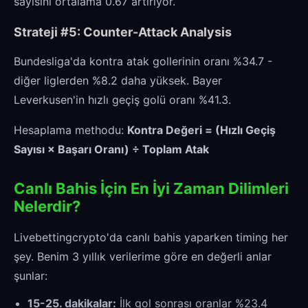
sayısını ortalama 0.67 artırıyor.
Strateji #5: Counter-Attack Analysis
Bundesliga'da kontra atak gollerinin oranı %34.7 -
diğer liglerden %8.2 daha yüksek. Bayer
Leverkusen'in hızlı geçiş golü oranı %41.3.
Hesaplama methodu:
Kontra Değeri = (Hızlı Geçiş
Sayısı × Başarı Oranı) ÷ Toplam Atak
Canlı Bahis İçin En İyi Zaman Dilimleri
Nelerdir?
Livebettingcrypto'da canlı bahis yaparken timing her
şey. Benim 3 yıllık verilerime göre en değerli anlar
şunlar:
15-25. dakikalar:
İlk gol sonrası oranlar %23.4