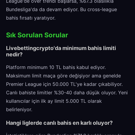
League'de over trendi başlarsa, %67.3 olasılıkla
Bundesliga'da da devam ediyor. Bu cross-league
bahis fırsatı yaratıyor.
Sık Sorulan Sorular
Livebettingcrypto'da minimum bahis limiti
nedir?
Platform minimum 10 TL bahis kabul ediyor.
Maksimum limit maça göre değişiyor ama genelde
Premier League için 50.000 TL'ye kadar çıkabiliyor.
Canlı bahiste limitler %30-40 daha düşük oluyor. Yeni
kullanıcılar için ilk ay limit 5.000 TL olarak
belirleniyor.
Hangi liglerde canlı bahis en karlı oluyor?