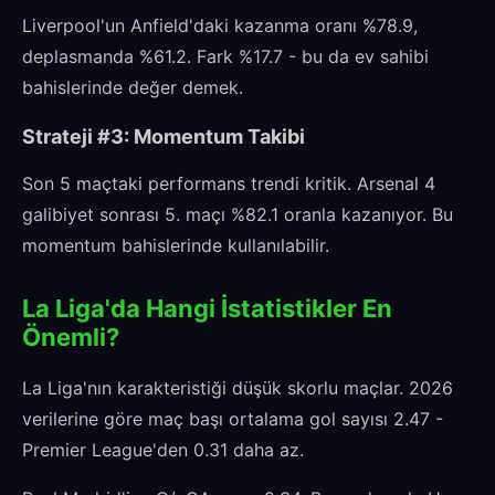
Liverpool'un Anfield'daki kazanma oranı %78.9,
deplasmanda %61.2. Fark %17.7 - bu da ev sahibi
bahislerinde değer demek.
Strateji #3: Momentum Takibi
Son 5 maçtaki performans trendi kritik. Arsenal 4
galibiyet sonrası 5. maçı %82.1 oranla kazanıyor. Bu
momentum bahislerinde kullanılabilir.
La Liga'da Hangi İstatistikler En
Önemli?
La Liga'nın karakteristiği düşük skorlu maçlar. 2026
verilerine göre maç başı ortalama gol sayısı 2.47 -
Premier League'den 0.31 daha az.