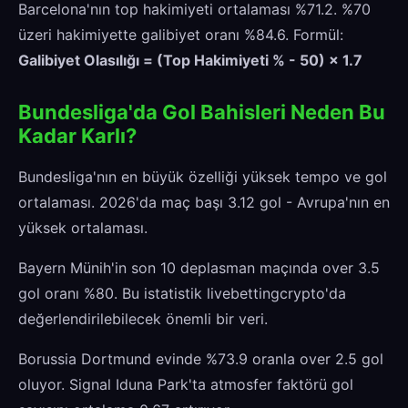
Barcelona'nın top hakimiyeti ortalaması %71.2. %70
üzeri hakimiyette galibiyet oranı %84.6. Formül:
Galibiyet Olasılığı = (Top Hakimiyeti % - 50) × 1.7
Bundesliga'da Gol Bahisleri Neden Bu
Kadar Karlı?
Bundesliga'nın en büyük özelliği yüksek tempo ve gol
ortalaması. 2026'da maç başı 3.12 gol - Avrupa'nın en
yüksek ortalaması.
Bayern Münih'in son 10 deplasman maçında over 3.5
gol oranı %80. Bu istatistik livebettingcrypto'da
değerlendirilebilecek önemli bir veri.
Borussia Dortmund evinde %73.9 oranla over 2.5 gol
oluyor. Signal Iduna Park'ta atmosfer faktörü gol