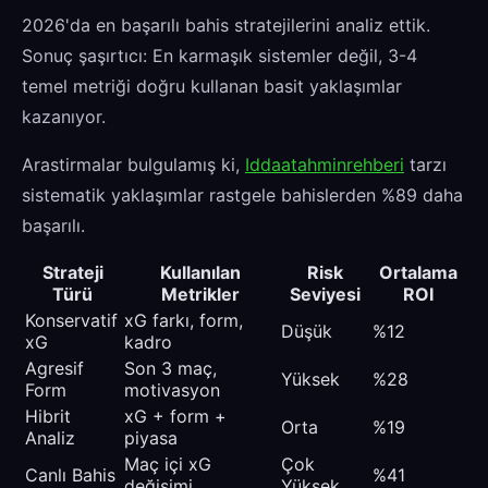
2026'da en başarılı bahis stratejilerini analiz ettik.
Sonuç şaşırtıcı: En karmaşık sistemler değil, 3-4
temel metriği doğru kullanan basit yaklaşımlar
kazanıyor.
Arastirmalar bulgulamış ki,
Iddaatahminrehberi
tarzı
sistematik yaklaşımlar rastgele bahislerden %89 daha
başarılı.
Strateji
Kullanılan
Risk
Ortalama
Türü
Metrikler
Seviyesi
ROI
Konservatif
xG farkı, form,
Düşük
%12
xG
kadro
Agresif
Son 3 maç,
Yüksek
%28
Form
motivasyon
Hibrit
xG + form +
Orta
%19
Analiz
piyasa
Maç içi xG
Çok
Canlı Bahis
%41
değişimi
Yüksek