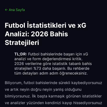
← Ana Sayfa
Futbol İstatistikleri ve xG
Analizi: 2026 Bahis
Stratejileri
TL;DR:
Futbol bahislerinde başarı için xG
analizi ve form değerlendirmesi kritik.
2026 verilerine göre istatistik tabanlı bahis
stratejileri %73 daha başarılı. Bu rehberde
tüm detayları adım adım öğreneceksiniz.
Biliyorum, futbol bahislerinde sürekli kaybediyorsunuz
ve artık neyin doğru neyin yanlış olduğunu
bilmiyorsunuz. İlk başta karmaşık görünen istatistikler
ve analizler yüzünden kendinizi kayıp hissediyorsunuz