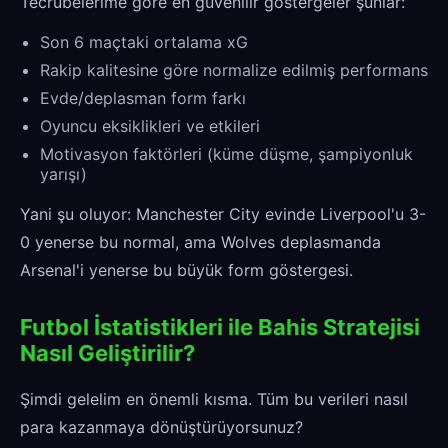
Tecrübelerime göre en güvenilir göstergeler şunlar:
Son 6 maçtaki ortalama xG
Rakip kalitesine göre normalize edilmiş performans
Evde/deplasman form farkı
Oyuncu eksiklikleri ve etkileri
Motivasyon faktörleri (küme düşme, şampiyonluk
yarışı)
Yani şu oluyor: Manchester City evinde Liverpool'u 3-
0 yenerse bu normal, ama Wolves deplasmanda
Arsenal'i yenerse bu büyük form göstergesi.
Futbol İstatistikleri ile Bahis Stratejisi
Nasıl Geliştirilir?
Şimdi gelelim en önemli kısma. Tüm bu verileri nasıl
para kazanmaya dönüştürüyorsunuz?