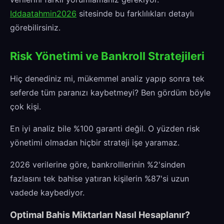
Iddaatahmin2026
sitesinde bu farklılıkları detaylı
görebilirsiniz.
Risk Yönetimi ve Bankroll Stratejileri
Hiç denediniz mi, mükemmel analiz yapıp sonra tek
seferde tüm paranızı kaybetmeyi? Ben gördüm böyle
çok kişi.
En iyi analiz bile %100 garanti değil. O yüzden risk
yönetimi olmadan hiçbir strateji işe yaramaz.
2026 verilerine göre, bankrolllerinin %2'sinden
fazlasını tek bahise yatıran kişilerin %87'si uzun
vadede kaybediyor.
Optimal Bahis Miktarları Nasıl Hesaplanır?