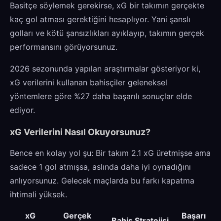
Basitçe söylemek gerekirse, xG bir takımın gerçekte
kaç gol atması gerektiğini hesaplıyor. Yani şanslı
golları ve kötü şansızlıkları ayıklayıp, takımın gerçek
performansını görüyorsunuz.
2026 sezonunda yapılan araştırmalar gösteriyor ki,
xG verilerini kullanan bahisçiler geleneksel
yöntemlere göre %27 daha başarılı sonuçlar elde
ediyor.
xG Verilerini Nasıl Okuyorsunuz?
Bence en kolay yol şu: Bir takım 2.1 xG üretmişse ama
sadece 1 gol atmışsa, aslında daha iyi oynadığını
anlıyorsunuz. Gelecek maçlarda bu farkı kapatma
ihtimali yüksek.
xG
Gerçek
Başarı
Bahis Stratejisi