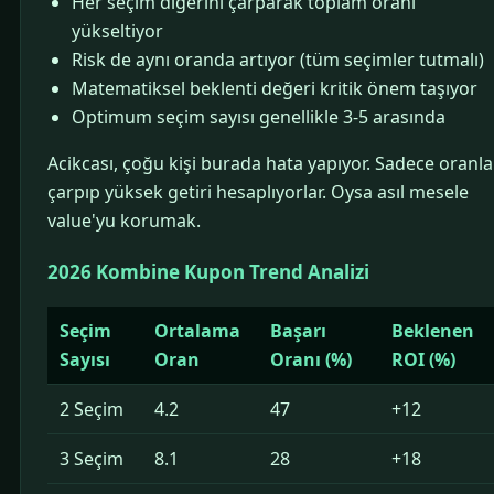
Her seçim diğerini çarparak toplam oranı
yükseltiyor
Risk de aynı oranda artıyor (tüm seçimler tutmalı)
Matematiksel beklenti değeri kritik önem taşıyor
Optimum seçim sayısı genellikle 3-5 arasında
Acikcası, çoğu kişi burada hata yapıyor. Sadece oranla
çarpıp yüksek getiri hesaplıyorlar. Oysa asıl mesele
value'yu korumak.
2026 Kombine Kupon Trend Analizi
Seçim
Ortalama
Başarı
Beklenen
Sayısı
Oran
Oranı (%)
ROI (%)
2 Seçim
4.2
47
+12
3 Seçim
8.1
28
+18