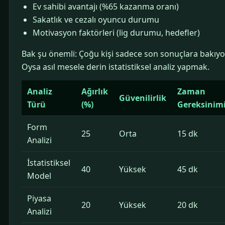
Ev sahibi avantajı (%65 kazanma oranı)
Sakatlık ve cezalı oyuncu durumu
Motivasyon faktörleri (lig durumu, hedefler)
Bak şu önemli: Çoğu kişi sadece son sonuçlara bakıyo
Oysa asıl mesele derin istatistiksel analiz yapmak.
Analiz
Ağırlık
Zaman
Güvenilirlik
Türü
(%)
Gereksinim
Form
25
Orta
15 dk
Analizi
İstatistiksel
40
Yüksek
45 dk
Model
Piyasa
20
Yüksek
20 dk
Analizi