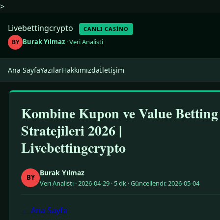
>
Livebettingcrypto
CANLI CASINO
Burak Yılmaz
· Veri Analisti
BY
Ana Sayfa
Yazılar
Hakkımızda
İletişim
Kombine Kupon ve Value Betting
Stratejileri 2026 |
Livebettingcrypto
Burak Yılmaz
BY
Veri Analisti · 2026-04-29 · 5 dk · Güncellendi: 2026-05-04
← Ana Sayfa