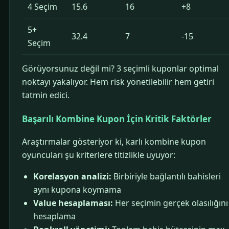
4 Seçim
15.6
16
+8
5+
32.4
7
-15
Seçim
Görüyorsunuz değil mi? 3 seçimli kuponlar optimal
noktayı yakalıyor. Hem risk yönetilebilir hem getiri
tatmin edici.
Başarılı Kombine Kupon İçin Kritik Faktörler
Araştırmalar gösteriyor ki, karlı kombine kupon
oyuncuları şu kriterlere titizlikle uyuyor:
Korelasyon analizi:
Birbiriyle bağlantılı bahisleri
aynı kupona koymama
Value hesaplaması:
Her seçimin gerçek olasılığını
hesaplama