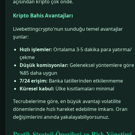
açısından kripto çok önde.
Kripto Bahis Avantajları
Livebettingcrypto'nun sunduğu temel avantajlar
şunlar:
Hızlı işlemler:
Ortalama 3-5 dakika para yatırma/
çekme
Düşük komisyonlar:
Geleneksel yöntemlere göre
%85 daha uygun
7/24 erişim:
Banka tatillerinden etkilenmeme
Küresel kabul:
Ülke kısıtlamaları minimal
Tecrubelerime göre, en büyük avantajı volatilite
dönemlerinde hızlı hareket edebilme imkanı. Oran
değişimlerini anında yakalayabiliyorsunuz.
Pratik Strateji Önerileri ve Risk Yönetimi