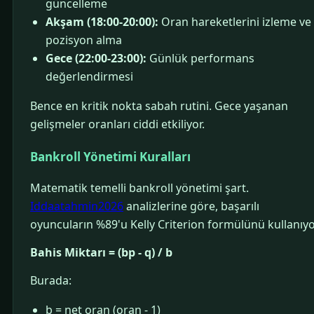
güncelleme
Akşam (18:00-20:00):
Oran hareketlerini izleme ve
pozisyon alma
Gece (22:00-23:00):
Günlük performans
değerlendirmesi
Bence en kritik nokta sabah rutini. Gece yaşanan
gelişmeler oranları ciddi etkiliyor.
Bankroll Yönetimi Kuralları
Matematik temelli bankroll yönetimi şart.
Iddaatahmin2026
analizlerine göre, başarılı
oyuncuların %89'u Kelly Criterion formülünü kullanıyo
Bahis Miktarı = (bp - q) / b
Burada:
b = net oran (oran - 1)