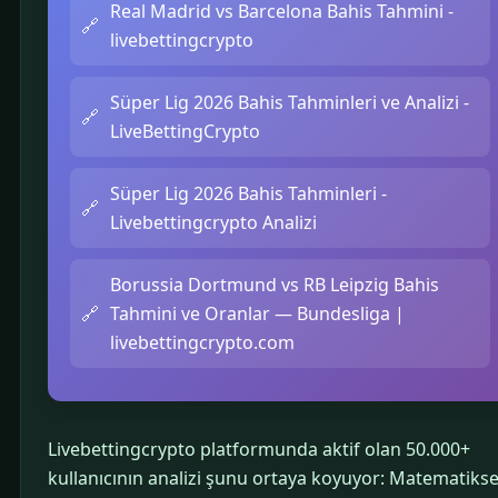
Real Madrid vs Barcelona Bahis Tahmini -
🔗
livebettingcrypto
Süper Lig 2026 Bahis Tahminleri ve Analizi -
🔗
LiveBettingCrypto
Süper Lig 2026 Bahis Tahminleri -
🔗
Livebettingcrypto Analizi
Borussia Dortmund vs RB Leipzig Bahis
🔗
Tahmini ve Oranlar — Bundesliga |
livebettingcrypto.com
Livebettingcrypto platformunda aktif olan 50.000+
kullanıcının analizi şunu ortaya koyuyor: Matematikse