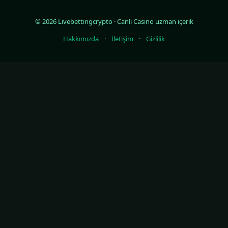
© 2026 Livebettingcrypto · Canlı Casino uzman içerik
Hakkımızda
·
İletişim
·
Gizlilik