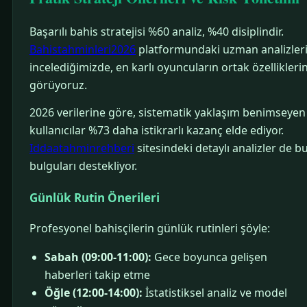
Başarılı bahis stratejisi %60 analiz, %40 disiplindir.
Bahistahminleri2026
platformundaki uzman analizler
incelediğimizde, en karlı oyuncuların ortak özelliklerin
görüyoruz.
2026 verilerine göre, sistematik yaklaşım benimseyen
kullanıcılar %73 daha istikrarlı kazanç elde ediyor.
Iddaatahminrehberi
sitesindeki detaylı analizler de b
bulguları destekliyor.
Günlük Rutin Önerileri
Profesyonel bahisçilerin günlük rutinleri şöyle:
Sabah (09:00-11:00):
Gece boyunca gelişen
haberleri takip etme
Öğle (12:00-14:00):
İstatistiksel analiz ve model