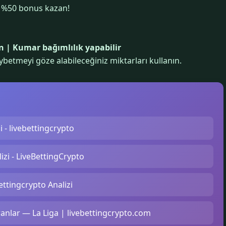
na %50 bonus kazan!
 | Kumar bağımlılık yapabilir
ybetmeyi göze alabileceğiniz miktarları kullanın.
 - livebettingcrypto
izi - LiveBettingCrypto
ettingcrypto Analizi
anlar — La Liga | livebettingcrypto.com