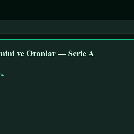
mini ve Oranlar — Serie A
-04