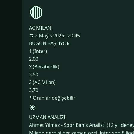
🔴
AC MILAN
📅 2 Mayıs 2026 - 20:45
BUGUN BAŞLIYOR
1 (Inter)
2.00
X (Beraberlik)
3.50
2 (AC Milan)
3.70
* Oranlar değişebilir
🎯
UZMAN ANALİZİ
Ahmet Yılmaz - Spor Bahis Analisti (12 yıl dene
Milano derbisi her zaman özel! Inter, son 8 lig