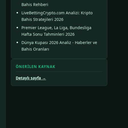
Bahis Rehberi
LiveBettingCrypto.com Analizi: Kripto
Bahis Stratejileri 2026
Premier League, La Liga, Bundesliga
Hafta Sonu Tahminleri 2026
Dünya Kupası 2026 Analiz - Haberler ve
Bahis Oranları
ÖNERILEN KAYNAK
Detaylı sayfa →