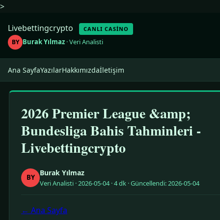
>
Livebettingcrypto
CANLI CASINO
Burak Yılmaz
· Veri Analisti
BY
Ana Sayfa
Yazılar
Hakkımızda
İletişim
2026 Premier League &amp;
Bundesliga Bahis Tahminleri -
Livebettingcrypto
Burak Yılmaz
BY
Veri Analisti · 2026-05-04 · 4 dk · Güncellendi: 2026-05-04
← Ana Sayfa