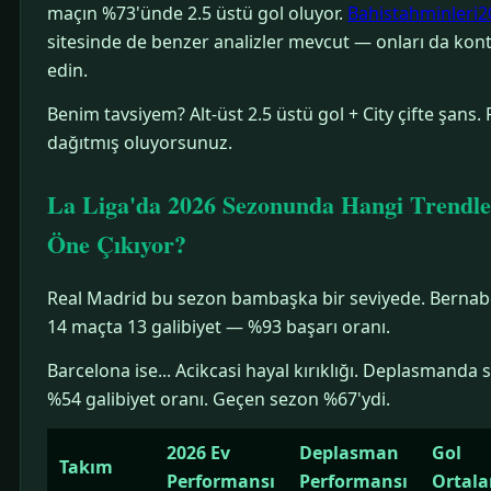
maçın %73'ünde 2.5 üstü gol oluyor.
Bahistahminleri2
sitesinde de benzer analizler mevcut — onları da kont
edin.
Benim tavsiyem? Alt-üst 2.5 üstü gol + City çifte şans. 
dağıtmış oluyorsunuz.
La Liga'da 2026 Sezonunda Hangi Trendle
Öne Çıkıyor?
Real Madrid bu sezon bambaşka bir seviyede. Bernab
14 maçta 13 galibiyet — %93 başarı oranı.
Barcelona ise... Acikcasi hayal kırıklığı. Deplasmanda
%54 galibiyet oranı. Geçen sezon %67'ydi.
2026 Ev
Deplasman
Gol
Takım
Performansı
Performansı
Ortal