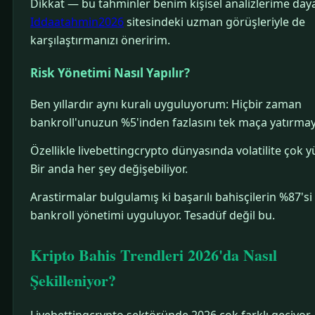
Dikkat — bu tahminler benim kişisel analizlerime daya
Iddaatahmin2026
sitesindeki uzman görüşleriyle de
karşılaştırmanızı öneririm.
Risk Yönetimi Nasıl Yapılır?
Ben yıllardır aynı kuralı uyguluyorum: Hiçbir zaman
bankroll'unuzun %5'inden fazlasını tek maça yatırmay
Özellikle livebettingcrypto dünyasında volatilite çok y
Bir anda her şey değişebiliyor.
Arastirmalar bulgulamış ki başarılı bahisçilerin %87'si 
bankroll yönetimi uyguluyor. Tesadüf değil bu.
Kripto Bahis Trendleri 2026'da Nasıl
Şekilleniyor?