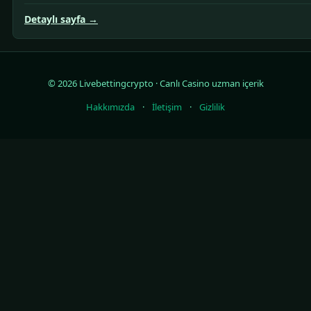
Detaylı sayfa →
© 2026 Livebettingcrypto · Canlı Casino uzman içerik
Hakkımızda
·
İletişim
·
Gizlilik