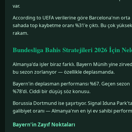
var.
According to UEFA verilerine göre Barcelona'nın orta
sahada top kaybetme oranı %31'e çıktı. Bu çok yüksek
rakam.
Bundesliga Bahis Stratejileri 2026 İçin Nel
Almanya'da işler biraz farklı. Bayern Münih yine zirv
bu sezon zorlanıyor — özellikle deplasmanda.
Bayern'in deplasman performansı %67. Geçen sezon
%78'di. Ciddi bir düşüş söz konusu.
Borussia Dortmund ise şaşırtıyor. Signal Iduna Park't
galibiyet oranı — Almanya'nın en iyi ev sahibi perform
Bayern'in Zayıf Noktaları