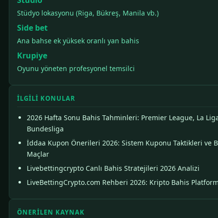
Studio
Stüdyo lokasyonu (Riga, Bükreş, Manila vb.)
Side bet
Ana bahse ek yüksek oranlı yan bahis
Krupiye
Oyunu yöneten profesyonel temsilci
İLGILI KONULAR
2026 Hafta Sonu Bahis Tahminleri: Premier League, La Lig
Bundesliga
İddaa Kupon Önerileri 2026: Sistem Kuponu Taktikleri ve 
Maçlar
Livebettingcrypto Canlı Bahis Stratejileri 2026 Analizi
LiveBettingCrypto.com Rehberi 2026: Kripto Bahis Platfor
ÖNERILEN KAYNAK